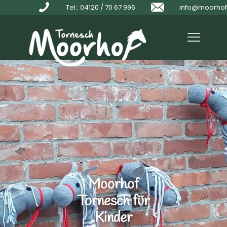
Tel.: 04120 / 70 67 996
info@moorhof
Moorhof
Tornesch für
Kinder